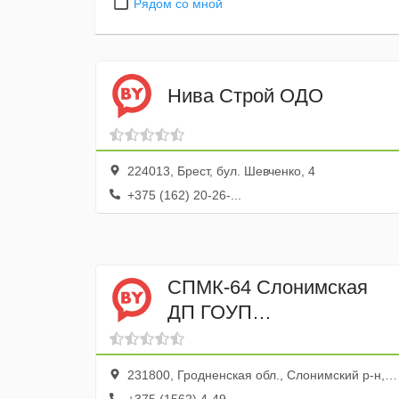
Рядом со мной
Нива Строй ОДО
224013, Брест, бул. Шевченко, 4
+375 (162) 20-26-...
СПМК-64 Слонимская
ДП ГОУП
Гроднооблсельстрой
231800, Гродненская обл., Слонимский р-н, Слоним г., 1-й Приречный пер., 45