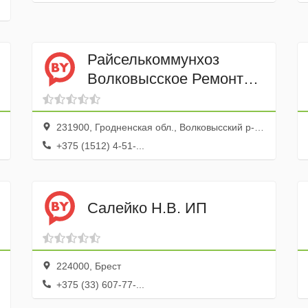
Райселькоммунхоз
Волковысское Ремонтно-
Строительное ОДО
231900, Гродненская обл., Волковысский р-н, Волковыск г., ул. 9 Мая, 27
+375 (1512) 4-51-...
Салейко Н.В. ИП
224000, Брест
+375 (33) 607-77-...